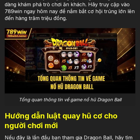
dàng khám phá trò chơi ăn khách. Hãy truy cập vào
789win ngay hôm nay để nắm bắt cơ hội trúng lớn lên
đến hàng trăm triệu đồng.
Tổng quan thông tin về game nổ hũ Dragon Ball
Hướng dẫn luật quay hũ cơ cho
người chơi mới
Nếu đây là lần đầu bạn tham gia Dragon Ball, hãy tìm