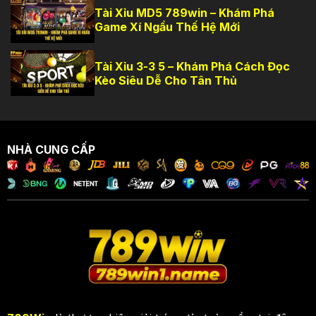
Tài Xỉu MD5 789win – Khám Phá
Game Xí Ngầu Thế Hệ Mới
Tài Xỉu 3-3 5 – Khám Phá Cách Đọc
Kèo Siêu Dễ Cho Tân Thủ
NHÀ CUNG CẤP