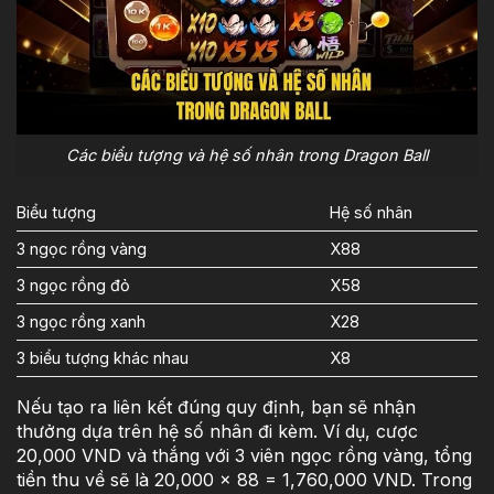
Các biểu tượng và hệ số nhân trong Dragon Ball
Biểu tượng
Hệ số nhân
3 ngọc rồng vàng
X88
3 ngọc rồng đỏ
X58
3 ngọc rồng xanh
X28
3 biểu tượng khác nhau
X8
Nếu tạo ra liên kết đúng quy định, bạn sẽ nhận
thưởng dựa trên hệ số nhân đi kèm. Ví dụ, cược
20,000 VND và thắng với 3 viên ngọc rồng vàng, tổng
tiền thu về sẽ là 20,000 x 88 = 1,760,000 VND. Trong