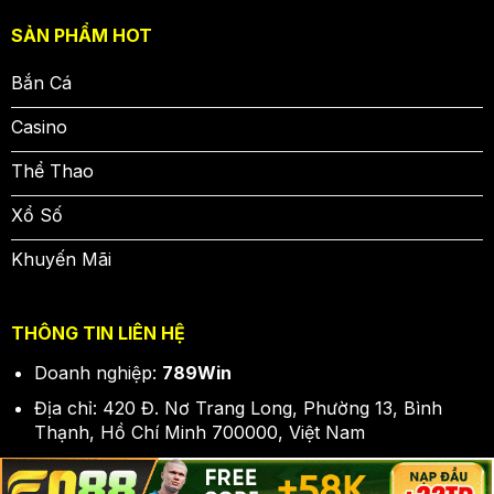
SẢN PHẨM HOT
Bắn Cá
Casino
Thể Thao
Xổ Số
Khuyến Mãi
THÔNG TIN LIÊN HỆ
Doanh nghiệp:
789Win
Địa chỉ: 420 Đ. Nơ Trang Long, Phường 13, Bình
Thạnh, Hồ Chí Minh 700000, Việt Nam
Website: https://flkabeer.ru.com/