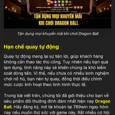
Tận dụng mọi khuyến mãi khi chơi Dragon Ball
Hạn chế quay tự động
Quay tự động mang lại sự tiện lợi, giúp khách hàng
không cần thao tác thủ công. Tuy nhiên nếu bạn quá
lạm dụng, tính năng này sẽ khiến chúng ta khó kiểm
soát dòng tiền. Vì thế, nếu chưa có nhiều kinh nghiệm
chơi nổ hũ, bạn nên tự quay, đồng thời điều chỉnh
mức cược linh hoạt theo tình hình thực tế.
Trong bài viết trên, chúng tôi đã giới thiệu cho bạn về
siêu phẩm đổi thưởng đình đám nhất hiện nay
Dragon
Ball
. Hãy đăng ký, mở tài khoản tại 789win ngay hôm
nay nếu muốn thử sức với game này. Rất nhiều cơ hội