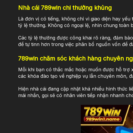
Nhà cái 789win chi thưởng khủng
Là đơn vị có tiếng, không chỉ vì giao diện hay yếu
tỷ lệ thưởng. Không có ngoại lệ, nhìn chung toàn
Các tỷ lệ thưởng được công khai rõ ràng, đảm bảo
để tự tinn hơn trong việc phân bổ nguồn vốn để đầ
789win chăm sóc khách hàng chuyên ng
Mỗi khi bạn có thắc mắc hoặc muốn được hỗ trợ xử
các khóa đào tạo về nghiệp vụ lẫn chuyên môn, đ
Hiện nhà cái đang cập nhật khá nhiều hình thức l
mái nhắn, gọi sẽ có nhân viên tiếp nhận nhanh ch