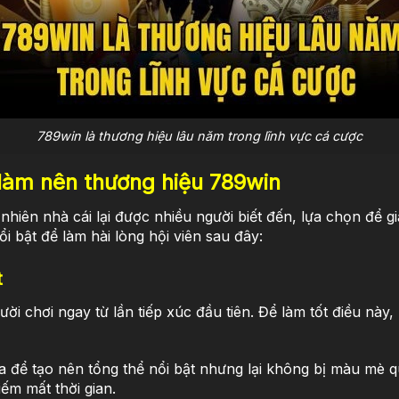
789win là thương hiệu lâu năm trong lĩnh vực cá cược
làm nên thương hiệu 789win
hiên nhà cái lại được nhiều người biết đến, lựa chọn để gi
i bật để làm hài lòng hội viên sau đây:
t
ời chơi ngay từ lần tiếp xúc đầu tiên. Để làm tốt điều này, h
ể tạo nên tổng thể nổi bật nhưng lại không bị màu mè quá. 
iếm mất thời gian.