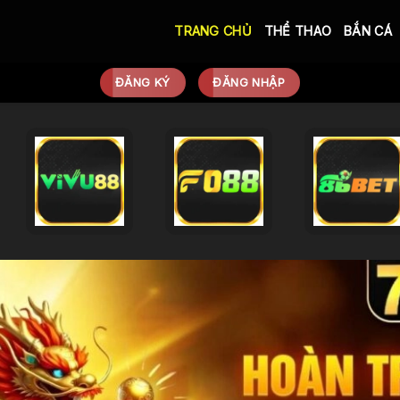
TRANG CHỦ
THỂ THAO
BẮN CÁ
ĐĂNG KÝ
ĐĂNG NHẬP