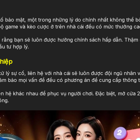
 tố bảo mật, một trong những lý do chính nhất không thể bỏ
 bộ game và kèo cược ở trên nhà cái đều có mức thưởng c
 rằng bạn sẽ luôn được hưởng chính sách hấp dẫn. Thậm ch
u tư hợp lý.
hiệp
 lý sự cố, liên hệ với nhà cái sẽ luôn được đội ngũ nhân 
ảm bảo mọi vấn đề đều có phương án để cung cấp thông t
iên hệ khác nhau để phục vụ người chơi. Đặc biệt, mở cửa 
óng.