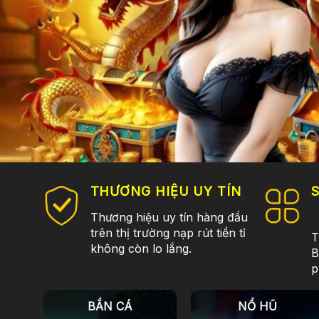
THƯƠNG HIỆU UY TÍN
Thương hiệu uy tín hàng đầu
trên thị trường nạp rút tiền tỉ
T
không còn lo lắng.
B
p
BẮN CÁ
NỔ HŨ