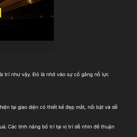
ải trí như vậy. Đó là nhờ vào sự cố gắng nỗ lực
iện tại giao diện có thiết kế đẹp mắt, nổi bật và dễ
Các tính năng bố trí tại vị trí dễ nhìn để thuận