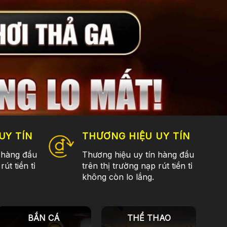
UY TÍN
THƯƠNG HIỆU UY TÍN
 hàng đầu
Thương hiệu uy tín hàng đầu
út tiền tỉ
trên thị trường nạp rút tiền tỉ
không còn lo lắng.
BẮN CÁ
THỂ THAO