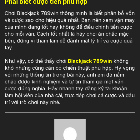
Phải biết cược tiền phù hợp
Chơi Blackjack 789win thông minh là biết phân bổ vốn
và cược sao cho hiệu quả nhất. Bạn nên xem vận may
của mình đang tốt hay không để điều chỉnh tiền cược
cho mỗi ván. Cách tốt nhất là hãy chơi ăn chắc mặc
bền, đừng vì tham lam dễ đánh mất lý trí và cược quá
tay.
Như vậy, có thể thấy chơi
Blackjack 789win
không
khó nhưng cũng cần có chiến thuật phù hợp. Hy vọng
với những thông tin trong bài này, anh em đã nắm
chắc được kinh nghiệm và tự tin tham gia một ván
cược đúng nghĩa. Hãy nhanh tay đăng ký tài khoản
làm hội viên của nhà cái, trực tiếp chơi cá cược và đấu
trí với trò chơi này nhé.