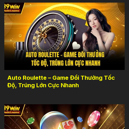
Auto Roulette – Game Đổi Thưởng Tốc
Độ, Trúng Lớn Cực Nhanh