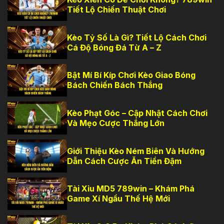
Tiết Lộ Chiến Thuật Chơi
Kèo Tỷ Số Là Gì? Tiết Lộ Cách Chơi
Cá Độ Bóng Đá Từ A – Z
Bật Mí Bí Kíp Chơi Kèo Giao Bóng
Bách Chiến Bách Thắng
Kèo Phạt Góc – Cập Nhật Cách Chơi
Và Mẹo Cược Thắng Lớn
Giới Thiệu Kèo Ném Biên Và Hướng
Dẫn Cách Cược Ăn Tiền Đậm
Tài Xỉu MD5 789win – Khám Phá
Game Xí Ngầu Thế Hệ Mới