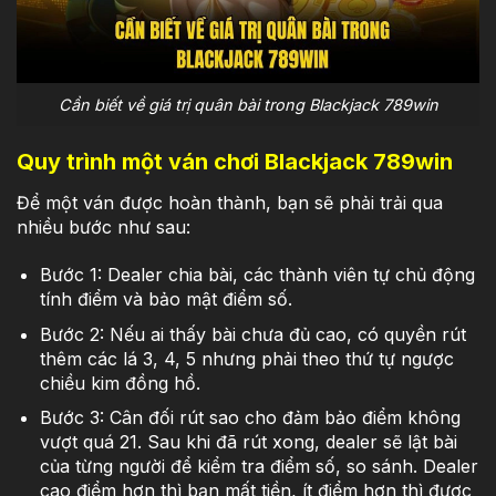
Cần biết về giá trị quân bài trong Blackjack 789win
Quy trình một ván chơi Blackjack 789win
Để một ván được hoàn thành, bạn sẽ phải trải qua
nhiều bước như sau:
Bước 1: Dealer chia bài, các thành viên tự chủ động
tính điểm và bảo mật điểm số.
Bước 2: Nếu ai thấy bài chưa đủ cao, có quyền rút
thêm các lá 3, 4, 5 nhưng phải theo thứ tự ngược
chiều kim đồng hồ.
Bước 3: Cân đối rút sao cho đảm bảo điểm không
vượt quá 21. Sau khi đã rút xong, dealer sẽ lật bài
của từng người để kiểm tra điểm số, so sánh. Dealer
cao điểm hơn thì bạn mất tiền, ít điểm hơn thì được