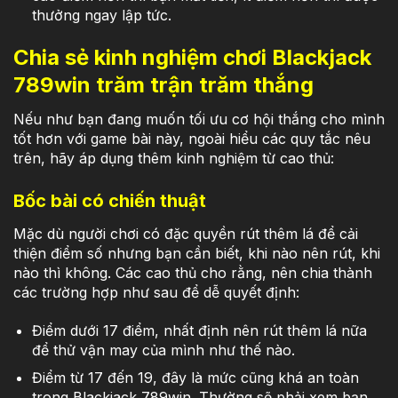
thưởng ngay lập tức.
Chia sẻ kinh nghiệm chơi Blackjack
789win trăm trận trăm thắng
Nếu như bạn đang muốn tối ưu cơ hội thắng cho mình
tốt hơn với game bài này, ngoài hiểu các quy tắc nêu
trên, hãy áp dụng thêm kinh nghiệm từ cao thủ:
Bốc bài có chiến thuật
Mặc dù người chơi có đặc quyền rút thêm lá để cải
thiện điểm số nhưng bạn cần biết, khi nào nên rút, khi
nào thì không. Các cao thủ cho rằng, nên chia thành
các trường hợp như sau để dễ quyết định:
Điểm dưới 17 điểm, nhất định nên rút thêm lá nữa
để thử vận may của mình như thế nào.
Điểm từ 17 đến 19, đây là mức cũng khá an toàn
trong Blackjack 789win. Thường sẽ phải xem bạn