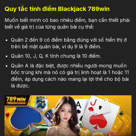
Quy tắc tính điểm Blackjack 789win
Muốn biết mình có bao nhiêu điểm, bạn cần thiết phải
biết về giá trị của từng quân bài cụ thể:
Quân 2 đến 9 có điểm bằng đúng với số hiển thị ở
trên bề mặt quân bài, ví dụ 9 là 9 điểm.
Quân 10, J, Q, K tính chung là 10 điểm.
Quân A là đặc biệt, được nhiều người mong muốn
bốc trúng khi mà nó có giá trị linh hoạt là 1 hoặc 11
điểm, áp dụng cách nào mang lại lợi thế cho bộ bài
là được.