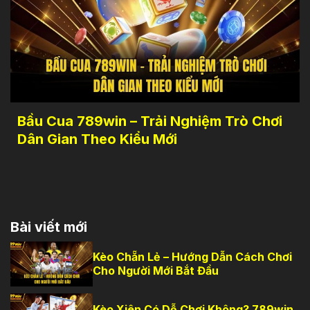
Bầu Cua 789win – Trải Nghiệm Trò Chơi
Dân Gian Theo Kiểu Mới
Bài viết mới
Kèo Chẵn Lẻ – Hướng Dẫn Cách Chơi
Cho Người Mới Bắt Đầu
Kèo Xiên Có Dễ Chơi Không? 789win